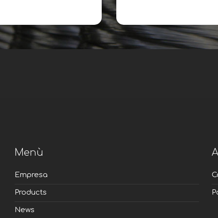
Menù
A
Empresa
C
Products
P
News