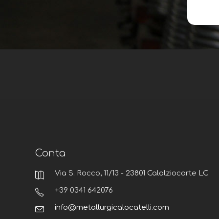
Conta
Via S. Rocco, 11/13 - 23801 Calolziocorte LC
+39 0341 642076
info@metallurgicalocatelli.com