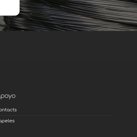
poyo
ontacts
apeles