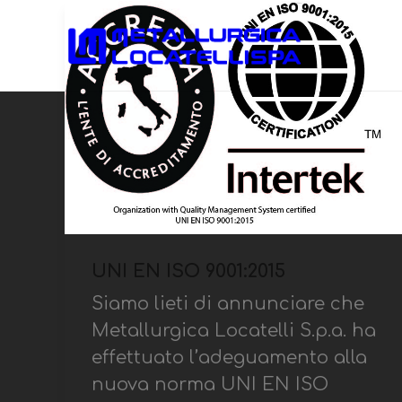
UNI EN ISO 9001:2015
Siamo lieti di annunciare che
Metallurgica Locatelli S.p.a. ha
effettuato l’adeguamento alla
nuova norma UNI EN ISO