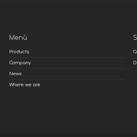
Menù
S
Products
C
Company
D
News
Where we are