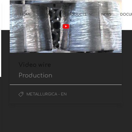
HOME
COMPANY
PRODUCTS
NEWS
DOCU
Video wire
Production
METALLURGICA - EN