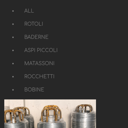
ALL
ROTOLI
BADERNE
ASPI PICCOLI
MATASSONI
ROCCHETTI
BOBINE