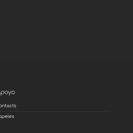
poyo
ontacts
apeles