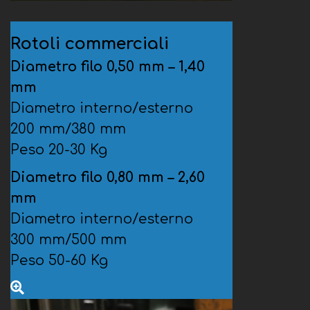
Rotoli commerciali
Diametro filo 0,50 mm – 1,40
mm
Diametro interno/esterno
200 mm/380 mm
Peso 20-30 Kg
Diametro filo 0,80 mm – 2,60
mm
Diametro interno/esterno
300 mm/500 mm
Peso 50-60 Kg