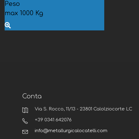
Peso
max 1000 Kg
Conta
Via S. Rocco, 11/13 - 23801 Calolziocorte LC
+39 0341 642076
info@metallurgicalocatelli.com