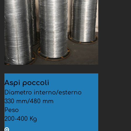
Aspi poccoli
Diametro interno/esterno
330 mm/480 mm
Peso
200-400 Kg