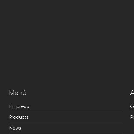
Menù
A
Empresa
C
Products
P
News