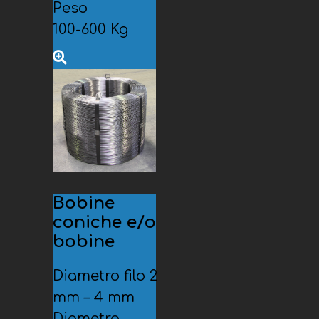
Peso
100-600 Kg
Bobine
coniche e/o
bobine
Diametro filo 2
mm – 4 mm
Diametro