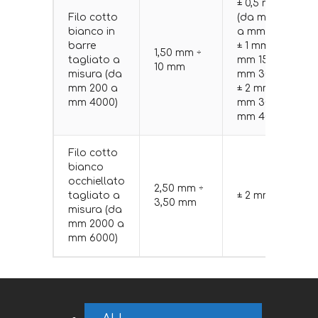
± 0,5 mm
Filo cotto
(da mm 200
bianco in
a mm 1500)
barre
± 1 mm (da
1,50 mm ÷
tagliato a
mm 1501 a
10 mm
misura (da
mm 3000)
mm 200 a
± 2 mm (da
mm 4000)
mm 3001 a
mm 4000)
Filo cotto
bianco
occhiellato
2,50 mm ÷
tagliato a
± 2 mm
3,50 mm
misura (da
mm 2000 a
mm 6000)