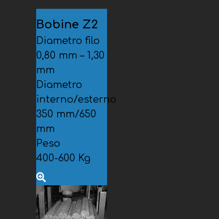
Bobine Z2
Diametro filo
0,80 mm – 1,30
mm
Diametro
interno/esterno
350 mm/650
mm
Peso
400-600 Kg