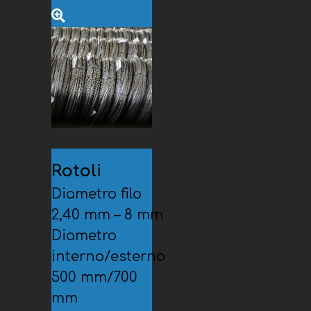
Rotoli
Diametro filo
2,40 mm – 8 mm
Diametro
interno/esterno
500 mm/700
mm