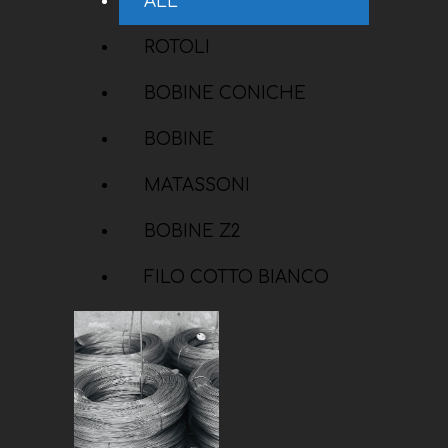
ALL
ROTOLI
BOBINE CONICHE
BOBINE
MATASSONI
BOBINE Z2
FILO COTTO BIANCO