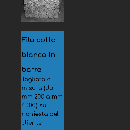
Filo cotto
bianco in
barre
Tagliato a
misura
(da
mm 200 a mm
4000)
su
richiesta del
cliente