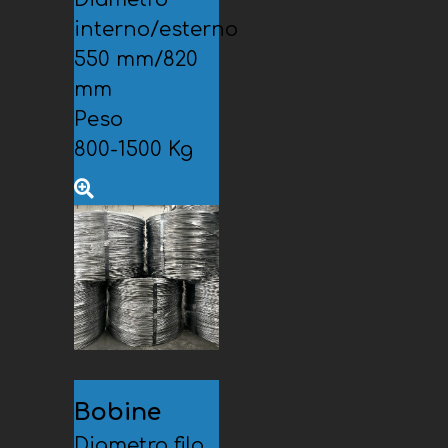
interno/esterno
550 mm/820
mm
Peso
800-1500 Kg
Bobine
Diametro filo