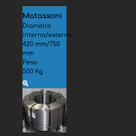
Matassoni
Diametro
interno/esterno
420 mm/750
mm
Peso
500 Kg