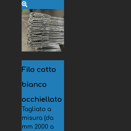
Filo cotto
bianco
occhiellato
Tagliato a
misura
(da
mm 2000 a