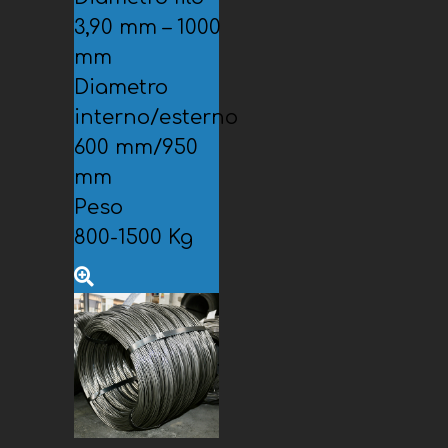
3,90 mm – 1000
mm
Diametro
interno/esterno
600 mm/950
mm
Peso
800-1500 Kg