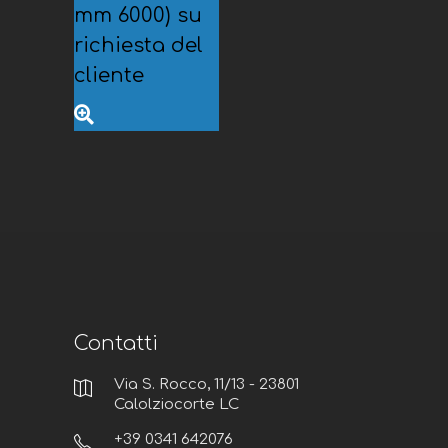
mm 6000)
su
richiesta del
cliente
Contatti
Via S. Rocco, 11/13 - 23801
Calolziocorte LC
+39 0341 642076