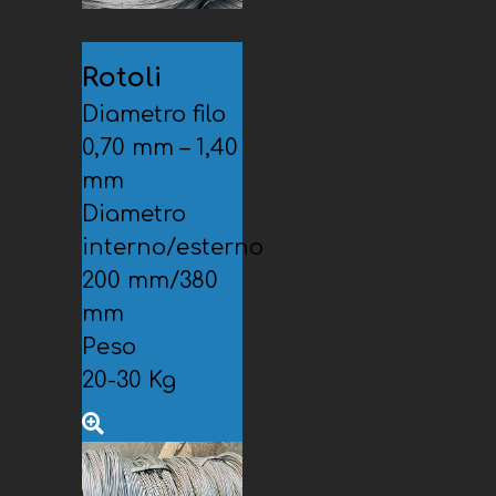
Rotoli
Diametro filo
0,70 mm – 1,40
mm
Diametro
interno/esterno
200 mm/380
mm
Peso
20-30 Kg