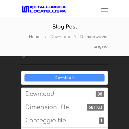
Blog Post
Dichiarazione
Home
Download
Dichiarazione
origine
origine
Download
Download
38
Dimensioni file
681 KB
Conteggio file
1