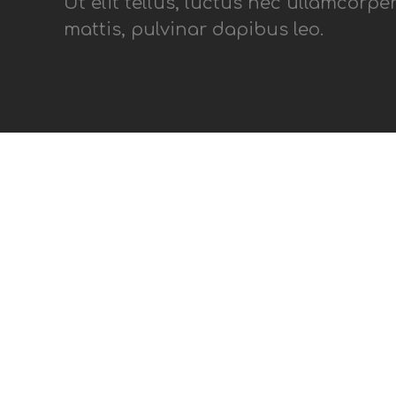
Ut elit tellus, luctus nec ullamcorpe
mattis, pulvinar dapibus leo.